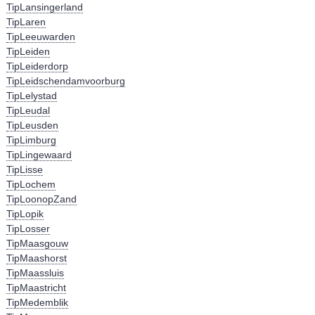
TipLansingerland
TipLaren
TipLeeuwarden
TipLeiden
TipLeiderdorp
TipLeidschendamvoorburg
TipLelystad
TipLeudal
TipLeusden
TipLimburg
TipLingewaard
TipLisse
TipLochem
TipLoonopZand
TipLopik
TipLosser
TipMaasgouw
TipMaashorst
TipMaassluis
TipMaastricht
TipMedemblik