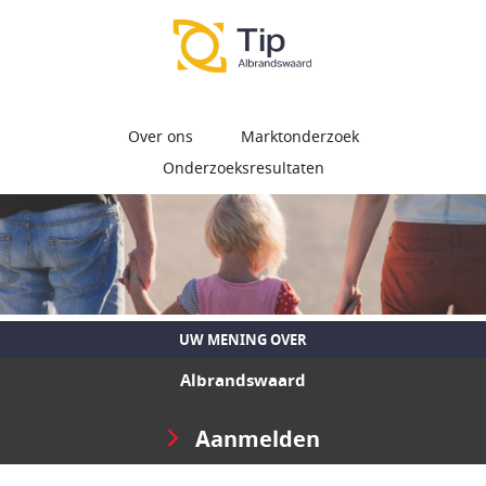
Over ons
Marktonderzoek
Onderzoeksresultaten
UW MENING OVER
Albrandswaard
Aanmelden