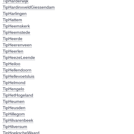
TipHarderwijk
TipHardinxveldGiessendam
TipHarlingen
TipHattem
TipHeemskerk
TipHeemstede
TipHeerde
TipHeerenveen
TipHeerlen
TipHeezeLeende
TipHeiloo
TipHellendoorn
TipHellevoetsluis
TipHelmond
TipHengelo
TipHetHogeland
TipHeumen
TipHeusden
TipHillegom
TipHilvarenbeek
TipHilversum
TipHoekscheWaard