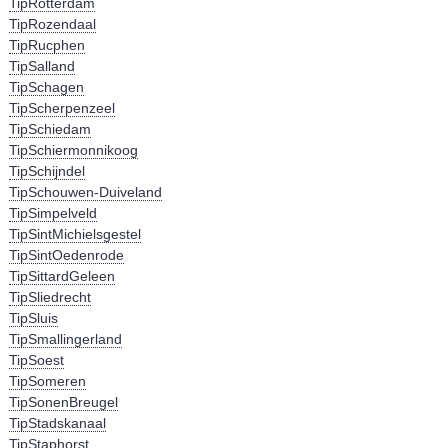
TipRotterdam
TipRozendaal
TipRucphen
TipSalland
TipSchagen
TipScherpenzeel
TipSchiedam
TipSchiermonnikoog
TipSchijndel
TipSchouwen-Duiveland
TipSimpelveld
TipSintMichielsgestel
TipSintOedenrode
TipSittardGeleen
TipSliedrecht
TipSluis
TipSmallingerland
TipSoest
TipSomeren
TipSonenBreugel
TipStadskanaal
TipStaphorst