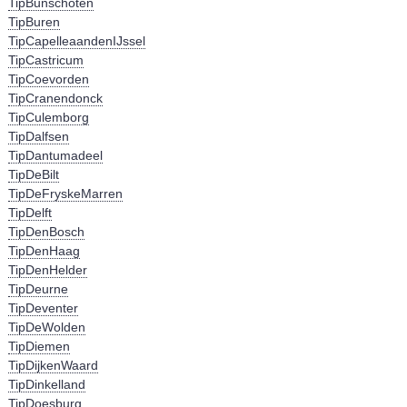
TipBunschoten
TipBuren
TipCapelleaandenIJssel
TipCastricum
TipCoevorden
TipCranendonck
TipCulemborg
TipDalfsen
TipDantumadeel
TipDeBilt
TipDeFryskeMarren
TipDelft
TipDenBosch
TipDenHaag
TipDenHelder
TipDeurne
TipDeventer
TipDeWolden
TipDiemen
TipDijkenWaard
TipDinkelland
TipDoesburg