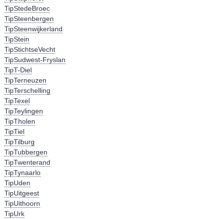
TipStedeBroec
TipSteenbergen
TipSteenwijkerland
TipStein
TipStichtseVecht
TipSudwest-Fryslan
TipT-Diel
TipTerneuzen
TipTerschelling
TipTexel
TipTeylingen
TipTholen
TipTiel
TipTilburg
TipTubbergen
TipTwenterand
TipTynaarlo
TipUden
TipUitgeest
TipUithoorn
TipUrk