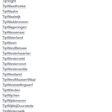
TipVught
TipWaadhoeke
TipWaalre
TipWaalwijk
TipWaddinxveen
TipWageningen
TipWassenaar
TipWaterland
TipWeert
TipWestBetuwe
TipWesterkwartier
TipWesterveld
TipWestervoort
TipWesterwolde
TipWestland
TipWestMaasenWaal
TipWeststellingwerf
TipWierden
TipWijchen
TipWijdemeren
TipWijkbijDuurstede
TipWinterswijk