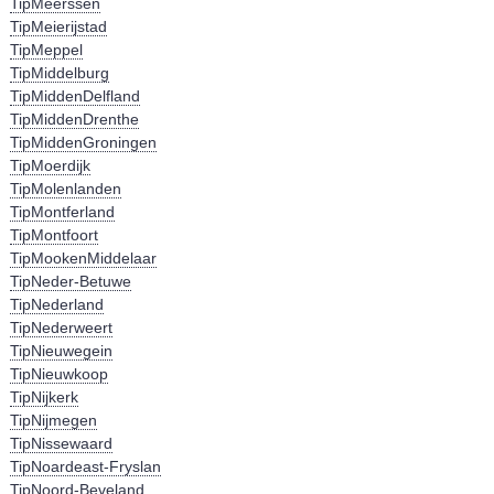
TipMeerssen
TipMeierijstad
TipMeppel
TipMiddelburg
TipMiddenDelfland
TipMiddenDrenthe
TipMiddenGroningen
TipMoerdijk
TipMolenlanden
TipMontferland
TipMontfoort
TipMookenMiddelaar
TipNeder-Betuwe
TipNederland
TipNederweert
TipNieuwegein
TipNieuwkoop
TipNijkerk
TipNijmegen
TipNissewaard
TipNoardeast-Fryslan
TipNoord-Beveland