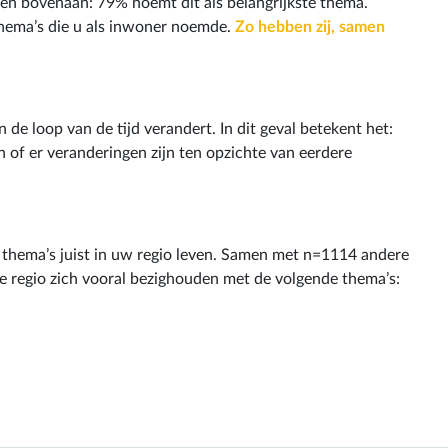
n bovenaan: 79% noemt dit als belangrijkste thema.
thema’s die u als inwoner noemde.
Zo hebben zij, samen
e loop van de tijd verandert. In dit geval betekent het:
 of er veranderingen zijn ten opzichte van eerdere
e thema’s juist in uw regio leven. Samen met n=1114 andere
e regio zich vooral bezighouden met de volgende thema’s: