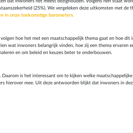
en dat inwoners het meest bezighouden. Volgens hen staat wone
estaanszekerheid (25%). We vergeleken deze uitkomsten met de 
n in onze toekomstige barometers
.
lgen hoe het met een maatschappelijk thema gaat en hoe dit in d
ien wat inwoners belangrijk vinden, hoe zij een thema ervaren en
gnaleren en om beleid en keuzes beter te onderbouwen.
n. Daarom is het interessant om te kijken welke maatschappelijk
s hierover mee. Uit deze antwoorden blijkt dat inwoners in dez