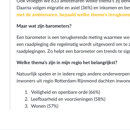
Ook vroegen we 633 ambtenaren welke thema’s zij denk
Daarna volgen migratie en asiel (36%) en inkomen en b
met de ambtenaren, bepaald welke thema’s terugkome
Maar wat zijn barometers?
Een barometer is een terugkerende meting waarmee we vo
een raadpleging die regelmatig wordt uitgevoerd om te z
raadplegingen. Zo helpt een barometer om trends te si
Welke thema's zijn in mijn regio het belangrijkst?
Natuurlijk spelen er in iedere regio andere onderwerpe
inwoners uit regio Rotterdam-Rijnmond dachten inwoner
Veiligheid en openbare orde (66%)
Leefbaarheid en voorzieningen (58%)
Wonen (57%)